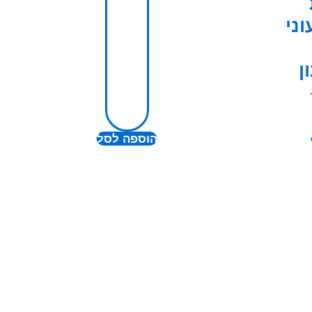
ני
ן
הוספה לסל