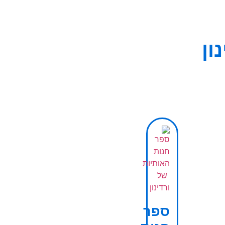
ון
ספר