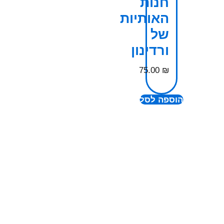
חנות
האותיות
של
ורדינון
75.00
₪
הוספה לסל