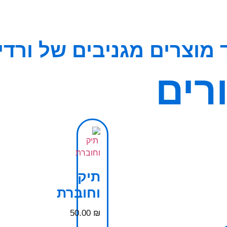
 מוצרים מגניבים של ורדינ
רים
תיק
וחוברת
50.00
₪