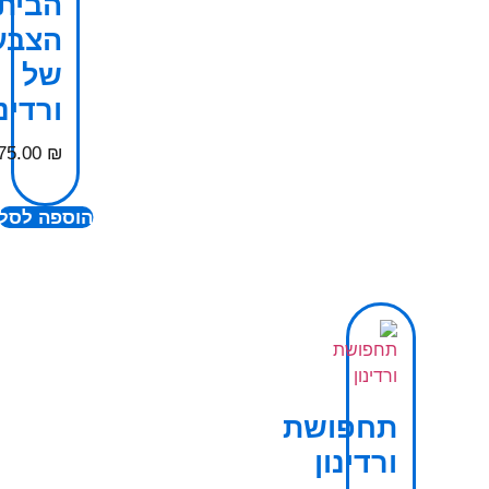
הבית
הצבעו
של
ורדינו
75.00
₪
הוספה לסל
תחפושת
ורדינון