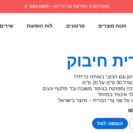
לאפליקציה החדשה של ורדינון –
לחצו כאן!
📱
חנות מוצרים
סרטונים
לוח הופעות
שירים
ית חיבוק
נון וגם חבובי באותה כרית!!!
"מ על 20 ס"מ
כה ומפנקת בגימור משובח ובד מלטף ונעים
י איכותי במיוחד
על שני צדי הכרית – מיוצר בישראל
6
הוספה לסל