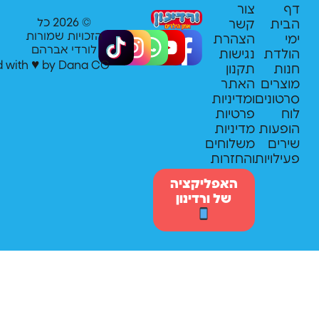
צור
© 2026 כל
קשר
הזכויות שמורות
הצהרת
לורדי אברהם
ת
נגישות
♥
Created with
by
Dana CG
תקנון
ים
האתר
נים
ומדיניות
פרטיות
ות
מדיניות
ם
משלוחים
יות
והחזרות
האפליקציה
של ורדינון