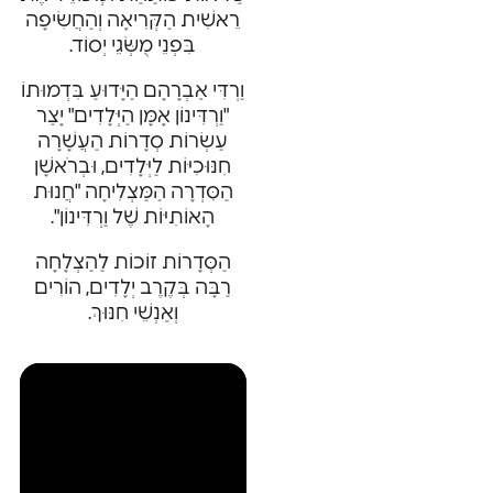
רֵאשִׁית הַקְּרִיאָה וְהַחֲשִׂיפָה
בִּפְנֵי מֻשְּׂגֵי יְסוֹד.
וַרְדִּי אַבְרָהָם הַיָּדוּעַ בִּדְמוּתוֹ
"וַרְדִּינוֹן אָמָּן הַיְּלָדִים" יָצַר
עַשְׂרוֹת סְדָרוֹת הַעֲשָׁרָה
חִנּוּכִיּוֹת לַיְּלָדִים, וּבְרֹאשָׁן
הַסִּדְרָה הַמַּצְלִיחָה "חֲנוּת
הָאוֹתִיּוֹת שֶׁל וַרְדִּינוֹן".
הַסְּדָרוֹת זוֹכוֹת לַהַצְלָחָה
רַבָּה בְּקֶרֶב יְלָדִים, הוֹרִים
וְאַנְשֵׁי חִנּוּךְ.